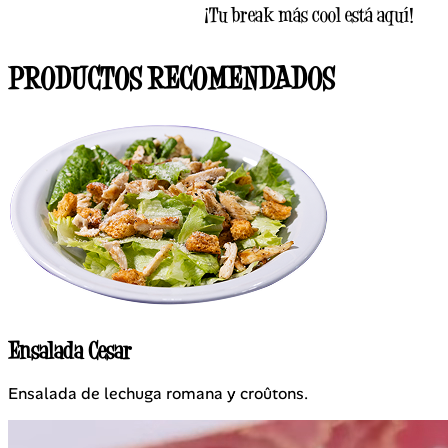
¡Tu break más cool está aquí!
PRODUCTOS RECOMENDADOS
Ensalada Cesar
Ensalada de lechuga romana y croûtons.
S